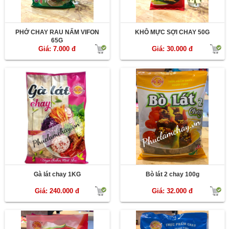
PHỞ CHAY RAU NẤM VIFON
KHÔ MỰC SỢI CHAY 50G
65G
Giá: 7.000 đ
Giá: 30.000 đ
Gà lát chay 1KG
Bò lát 2 chay 100g
Giá: 240.000 đ
Giá: 32.000 đ