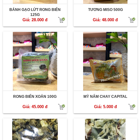
BÁNH GẠO LỨT RONG BIỂN
TƯƠNG MISO 500G
125G
Giá: 28.000 đ
Giá: 48.000 đ
RONG BIỂN XOẮN 100G
MỲ NẤM CHAY CAPITAL
Giá: 45.000 đ
Giá: 5.000 đ