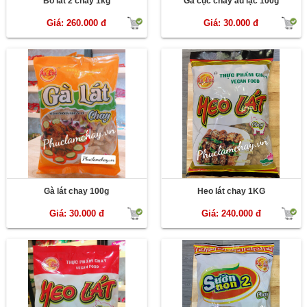
Bò lát 2 chay 1kg
Gà cục chay âu lạc 100g
Giá: 260.000 đ
Giá: 30.000 đ
Gà lát chay 100g
Heo lát chay 1KG
Giá: 30.000 đ
Giá: 240.000 đ