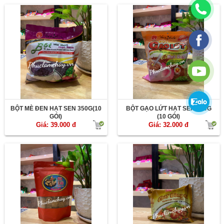
BỘT MÈ ĐEN HẠT SEN 350G(10
BỘT GẠO LỨT HẠT SEN 300G
GÓI)
(10 GÓI)
Giá: 39.000 đ
Giá: 32.000 đ