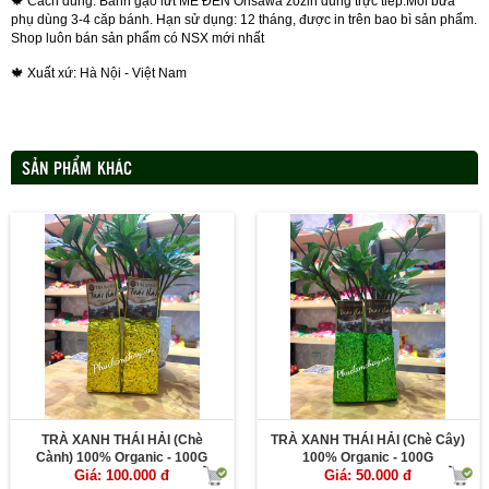
🍁 Cách dùng: Bánh gạo lứt MÈ ĐEN Ohsawa zozin dùng trực tiếp.Mỗi bữa
phụ dùng 3-4 căp bánh. Hạn sử dụng: 12 tháng, được in trên bao bì sản phẩm.
Shop luôn bán sản phẩm có NSX mới nhất
🍁 Xuất xứ: Hà Nội - Việt Nam
SẢN PHẨM KHÁC
TRÀ XANH THÁI HẢI (Chè
TRÀ XANH THÁI HẢI (Chè Cây)
Cành) 100% Organic - 100G
100% Organic - 100G
Giá: 100.000 đ
Giá: 50.000 đ