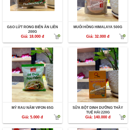
GẠO LỨT RONG BIỂN ĂN LIỀN
MUỐI HỒNG HIMALAYA 500G
200G
Giá: 18.000 đ
Giá: 32.000 đ
MỲ RAU NẤM VIFON 65G
SỮA BỘT DINH DƯỠNG THẦY
TUỆ HẢI 220G
Giá: 5.000 đ
Giá: 140.000 đ