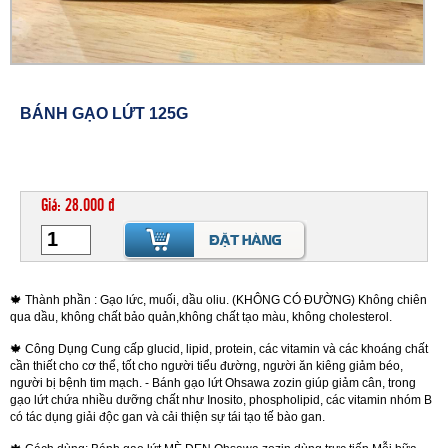
BÁNH GẠO LỨT 125G
Giá: 28.000 đ
🍁 Thành phần : Gạo lức, muối, dầu oliu. (KHÔNG CÓ ĐƯỜNG) Không chiên
qua dầu, không chất bảo quản,không chất tạo màu, không cholesterol.
🍁 Công Dụng Cung cấp glucid, lipid, protein, các vitamin và các khoáng chất
cần thiết cho cơ thể, tốt cho người tiểu đường, người ăn kiêng giảm béo,
người bị bệnh tim mạch. - Bánh gạo lứt Ohsawa zozin giúp giảm cân, trong
gạo lứt chứa nhiều dưỡng chất như Inosito, phospholipid, các vitamin nhóm B
có tác dụng giải độc gan và cải thiện sự tái tạo tế bào gan.