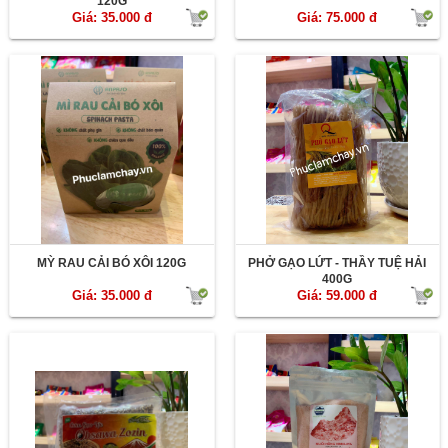
120G
Giá: 35.000 đ
Giá: 75.000 đ
MỲ RAU CẢI BÓ XÔI 120G
PHỞ GẠO LỨT - THẦY TUỆ HẢI
400G
Giá: 35.000 đ
Giá: 59.000 đ