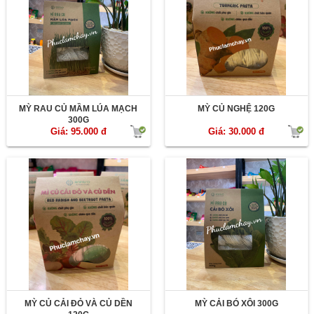
MỲ RAU CỦ MẦM LÚA MẠCH
MỲ CỦ NGHỆ 120G
300G
Giá: 95.000 đ
Giá: 30.000 đ
MỲ CỦ CẢI ĐỎ VÀ CỦ DỀN
MỲ CẢI BÓ XÔI 300G