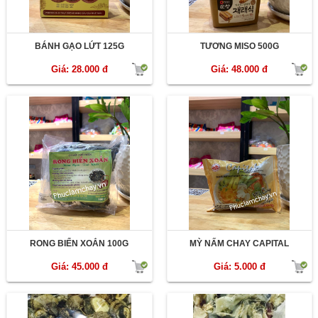
BÁNH GẠO LỨT 125G
TƯƠNG MISO 500G
Giá: 28.000 đ
Giá: 48.000 đ
RONG BIỂN XOẮN 100G
MỲ NẤM CHAY CAPITAL
Giá: 45.000 đ
Giá: 5.000 đ