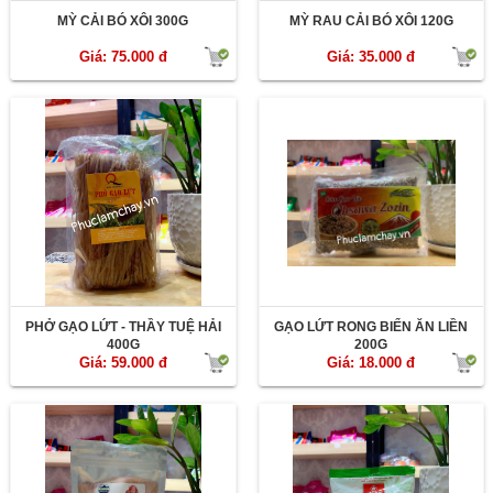
MỲ CẢI BÓ XÔI 300G
MỲ RAU CẢI BÓ XÔI 120G
Giá: 75.000 đ
Giá: 35.000 đ
PHỞ GẠO LỨT - THẦY TUỆ HẢI
GẠO LỨT RONG BIỂN ĂN LIỀN
400G
200G
Giá: 59.000 đ
Giá: 18.000 đ