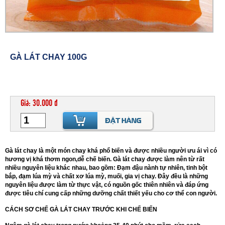
GÀ LÁT CHAY 100G
Giá: 30.000 đ
Gà lát chay là một món chay khá phổ biến và được nhiều người ưu ái vì có
hương vị khá thơm ngon,dễ chế biến. Gà lát chay được làm nên từ rất
nhiều nguyên liệu khác nhau, bao gồm: Đạm đậu nành tự nhiên, tinh bột
bắp, đạm lúa mỳ và chất xơ lúa mỳ, muối, gia vị chay. Đây đều là những
nguyên liệu được làm từ thực vật, có nguồn gốc thiên nhiên và đáp ứng
được tiêu chí cung cấp những dưỡng chất thiết yếu cho cơ thể con người.
CÁCH SƠ CHẾ GÀ LÁT CHAY TRƯỚC KHI CHẾ BIẾN