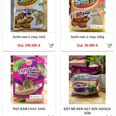
Sườn non 2 chay 1KG
Sườn non 2 chay 100g
Giá: 240.000 đ
Giá: 30.000 đ
THỊT BẰM CHAY 100G
BỘT MÈ ĐEN HẠT SEN 350G(10
GÓI)