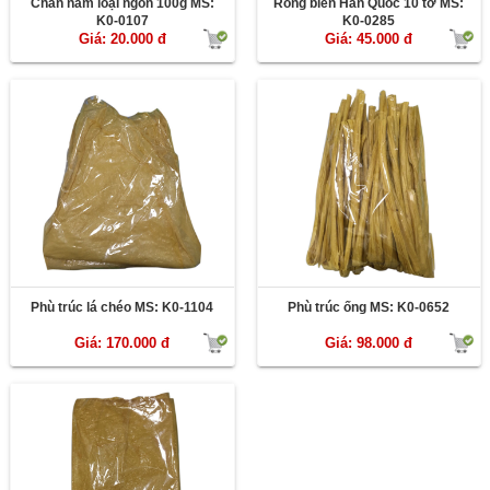
Chân nấm loại ngon 100g MS:
Rong biển Hàn Quốc 10 tờ MS:
K0-0107
K0-0285
Giá: 20.000 đ
Giá: 45.000 đ
Phù trúc lá chéo MS: K0-1104
Phù trúc ống MS: K0-0652
Giá: 170.000 đ
Giá: 98.000 đ