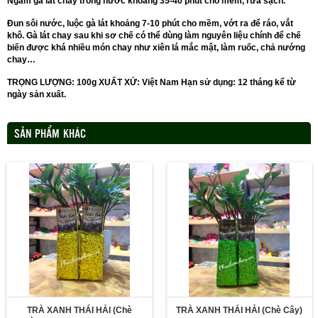
Ngâm gà lát chay trong nước khoảng 35-40 phút cho mềm, rửa sạch.
Đun sôi nước, luộc gà lát khoảng 7-10 phút cho mềm, vớt ra để ráo, vắt
khô. Gà lát chay sau khi sơ chế có thể dùng làm nguyên liệu chính để chế
biến được khá nhiều món chay như xiên lá mắc mật, làm ruốc, chả nướng
chay…
TRỌNG LƯỢNG: 100g XUẤT XỨ: Việt Nam Hạn sử dụng: 12 tháng kể từ
ngày sản xuất.
SẢN PHẨM KHÁC
TRÀ XANH THÁI HẢI (Chè
TRÀ XANH THÁI HẢI (Chè Cây)