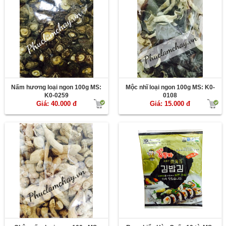
Nấm hương loại ngon 100g MS:
Mộc nhĩ loại ngon 100g MS: K0-
K0-0259
0108
Giá: 40.000 đ
Giá: 15.000 đ