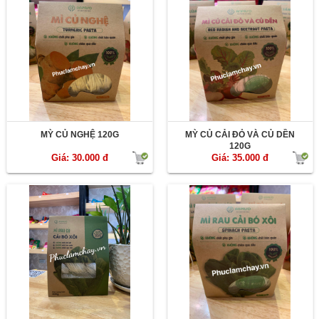
MỲ CỦ NGHỆ 120G
MỲ CỦ CẢI ĐỎ VÀ CỦ DỀN
120G
Giá: 30.000 đ
Giá: 35.000 đ