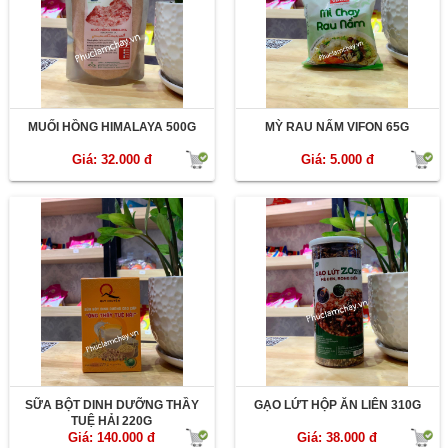
MUỐI HỒNG HIMALAYA 500G
MỲ RAU NẤM VIFON 65G
Giá: 32.000 đ
Giá: 5.000 đ
SỮA BỘT DINH DƯỠNG THẦY
GẠO LỨT HỘP ĂN LIÊN 310G
TUỆ HẢI 220G
Giá: 140.000 đ
Giá: 38.000 đ