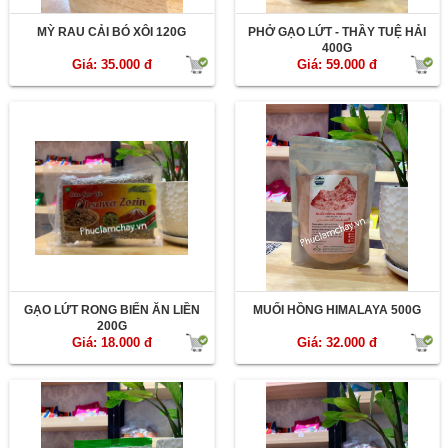
MỲ RAU CẢI BÓ XÔI 120G
PHỞ GẠO LỨT - THẦY TUỆ HẢI
400G
Giá: 35.000 đ
Giá: 59.000 đ
GẠO LỨT RONG BIỂN ĂN LIỀN
MUỐI HỒNG HIMALAYA 500G
200G
Giá: 18.000 đ
Giá: 32.000 đ