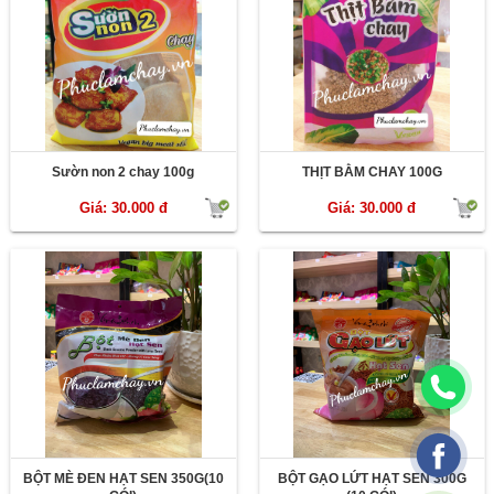
Sườn non 2 chay 100g
THỊT BẰM CHAY 100G
Giá: 30.000 đ
Giá: 30.000 đ
BỘT MÈ ĐEN HẠT SEN 350G(10
BỘT GẠO LỨT HẠT SEN 300G