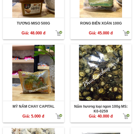
TƯƠNG MISO 500G
RONG BIỂN XOẮN 100G
Giá: 48.000 đ
Giá: 45.000 đ
MỲ NẤM CHAY CAPITAL
Nấm hương loại ngon 100g MS:
K0-0259
Giá: 5.000 đ
Giá: 40.000 đ