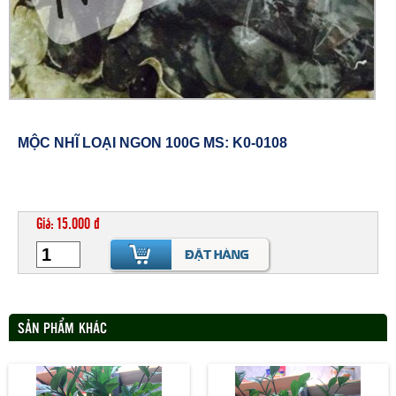
MỘC NHĨ LOẠI NGON 100G MS: K0-0108
Giá: 15.000 đ
SẢN PHẨM KHÁC