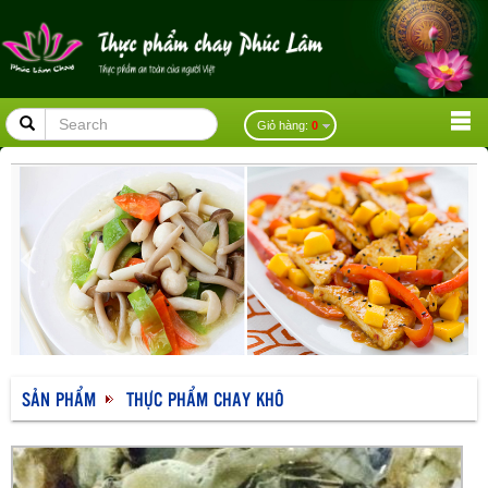
placeholder
Giỏ hàng:
0
SẢN PHẨM
THỰC PHẨM CHAY KHÔ