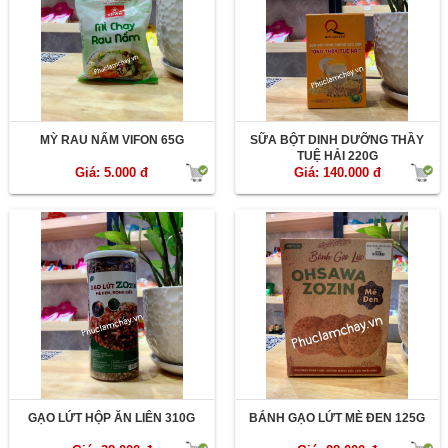
MỲ RAU NẤM VIFON 65G
SỮA BỘT DINH DƯỠNG THẦY
TUỆ HẢI 220G
Giá: 5.000 đ
Giá: 140.000 đ
GẠO LỨT HỘP ĂN LIÊN 310G
BÁNH GẠO LỨT MÈ ĐEN 125G