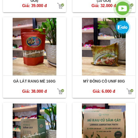
GÓI)
(10 GÓI)
Giá: 39.000 đ
Giá: 32.000 đ
GÀ LÁT RANG MÈ 160G
MỲ ĐÔNG CÔ UNIF 80G
Giá: 38.000 đ
Giá: 6.000 đ