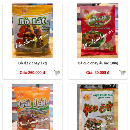
Bò lát 2 chay 1kg
Gà cục chay âu lạc 100g
Giá: 260.000 đ
Giá: 30.000 đ